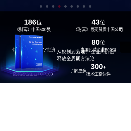
186
43
位
位
《财富》中国500强
《财富》最受赞赏中国公司
29
80
位
位
《福布斯》中国数字经济
中国民营企业500强
从规划到落地！ 企业AI价值
100强
释放全周期方法论
26
300
位
+
了解更多
数实融合企业TOP100
技术生态伙伴