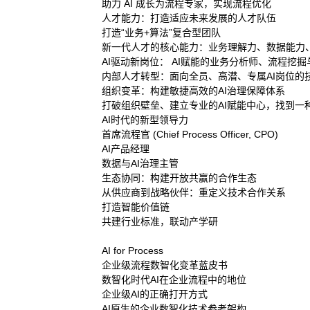
助力 AI 成长为流程专家，实现流程优化
人才能力：打造适应未来发展的人才队伍
打造“业务+算法”复合型团队
新一代人才的核心能力：业务理解力、数据能力、AI
AI驱动新岗位： AI赋能的业务分析师、流程挖
内部人才转型：面向全员、高潜、专属AI岗位的
组织变革：构建敏捷高效的AI治理保障体系
打破组织壁垒、建立专业的AI赋能中心，找到一
AI时代的新型领导力
首席流程官 (Chief Process Officer, CPO)
AI产品经理
数据与AI治理主管
生态协同：构建开放共赢的合作生态
从供应商到战略伙伴：重定义技术合作关系
打造智能价值链
共建行业标准，联动产学研
AI for Process
企业级流程数智化变革蓝皮书
数智化时代AI在企业流程中的地位
企业级AI的正确打开方式
AI原生的企业数智化技术参考架构