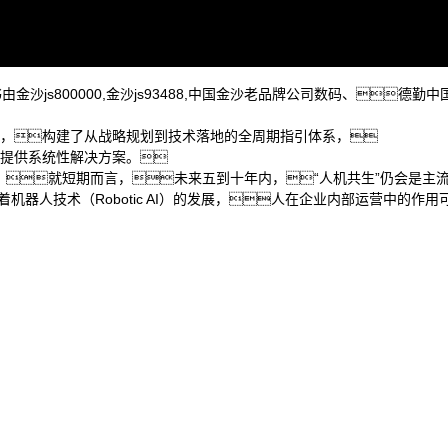
活数据价值，助力企业从效率优化跃向智能跃升，在数智
皮书由金沙js800000,金沙js93488,中国金沙老品牌公司数码、德勤中
实践，构建了从战略规划到技术落地的全周期指引体系，
战提供系统性解决方案。
，就短期而言，未来五到十年内，“人机共生”仍会是主
机器人技术（Robotic AI）的发展，人在企业内部运营中的作