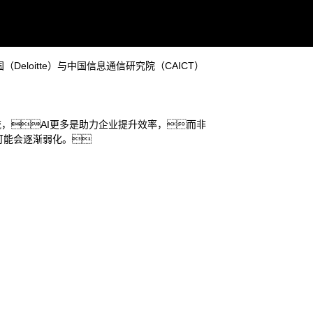
浪潮中锚定进化方向。
国（Deloitte）与中国信息通信研究院（CAICT）
流，AI更多是助力企业提升效率，而非
企业应“做模型的朋友
用可能会逐渐弱化。
域。
—————— 火山引擎