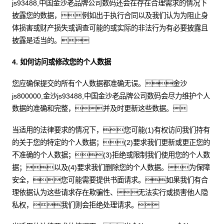
js93488,中国金沙老品牌公司数码还会在存在合理需求的情况下
披露您的数据，例如出于执行合同以及我们认为为阻止身
体损害或财产损失或调查可能的或实际的非法行为有必要披露且
披露是适当的。
4. 如何访问或修改您的个人数据
您应确保提交的所有个人数据都准确无误。金沙
js800000,金沙js93488,中国金沙老品牌公司数码会尽力维护个人
数据的准确和完整，并及时更新这些数据。
当适用的法律要求的情况下，您可能(1)有权访问我们持有
的关于您的特定的个人数据；(2)要求我们更新或更正您的
不准确的个人数据；(3)拒绝或限制我们使用您的个人数
据；以及(4)要求我们删除您的个人数据。为保障
安全，您可能需要提供书面请求。如果我们有合
理依据认为这些请求存在欺骗性、无法实行或损害他人隐
私权，我们则会拒绝处理请求。