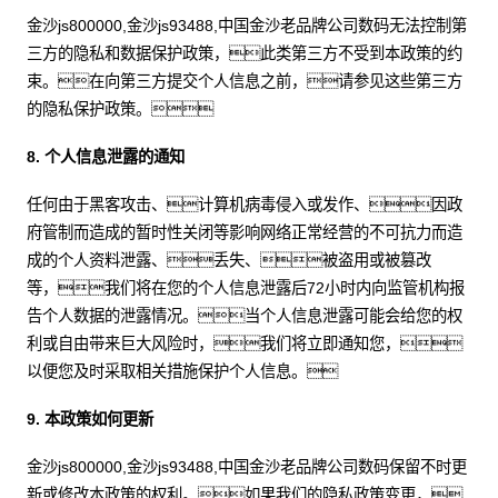
金沙js800000,金沙js93488,中国金沙老品牌公司数码无法控制第
三方的隐私和数据保护政策，此类第三方不受到本政策的约
束。在向第三方提交个人信息之前，请参见这些第三方
的隐私保护政策。
8. 个人信息泄露的通知
任何由于黑客攻击、计算机病毒侵入或发作、因政
府管制而造成的暂时性关闭等影响网络正常经营的不可抗力而造
成的个人资料泄露、丢失、被盗用或被篡改
等，我们将在您的个人信息泄露后72小时内向监管机构报
告个人数据的泄露情况。当个人信息泄露可能会给您的权
利或自由带来巨大风险时，我们将立即通知您，
以便您及时采取相关措施保护个人信息。
9. 本政策如何更新
金沙js800000,金沙js93488,中国金沙老品牌公司数码保留不时更
新或修改本政策的权利。如果我们的隐私政策变更，