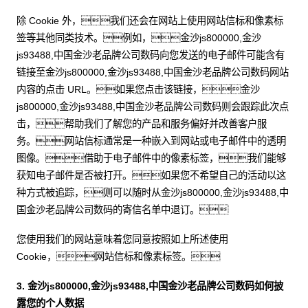
除 Cookie 外，我们还会在网站上使用网站信标和像素标
签等其他同类技术。例如，金沙js800000,金沙
js93488,中国金沙老品牌公司数码向您发送的电子邮件可能含有
链接至金沙js800000,金沙js93488,中国金沙老品牌公司数码网站
内容的点击 URL。如果您点击该链接，金沙
js800000,金沙js93488,中国金沙老品牌公司数码则会跟踪此次点
击，帮助我们了解您的产品和服务偏好并改善客户服
务。网站信标通常是一种嵌入到网站或电子邮件中的透明
图像。借助于电子邮件中的像素标签，我们能够
获知电子邮件是否被打开。如果您不希望自己的活动以这
种方式被追踪，则可以随时从金沙js800000,金沙js93488,中
国金沙老品牌公司数码的寄信名单中退订。
您使用我们的网站意味着您同意按照如上所述使用
Cookie，网站信标和像素标签。
3. 金沙js800000,金沙js93488,中国金沙老品牌公司数码如何披
露您的个人数据