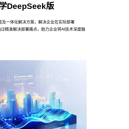
学DeepSeek版
场景赋能及一体化解决方案，解决企业在实际部署
通过精准解决部署痛点，助力企业将AI技术深度融
信创适配
无缝对接多
• 金沙js80000
DeepSeek版，
• 全栈私有化部署
• 软硬件深度集成
• 覆盖行业场景的
预约专家咨询 >>