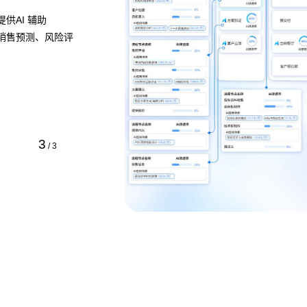
，清晰展示流程的各
，定位瓶颈并提供流程
方式即可快速定义业
1
/
3