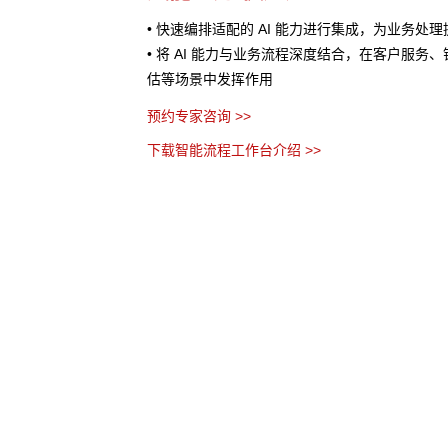
处理提供AI 辅助
• 将业务流程以作战地图的形式进行可视化呈现
服务、销售预测、风险评
个环节、节点之间的关系以及当前流程所处阶段
• AI 分析任务处理时间、资源消耗等指标数据
优化建议
• 流程管理者无需代码，通过拖拽、参数设置等
务流程
预约专家咨询 >>
下载智能流程工作台介绍 >>