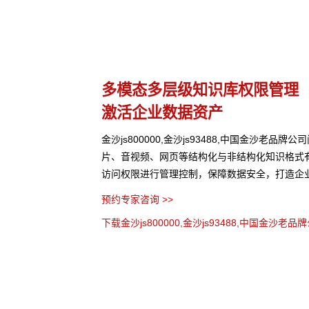
理
多种应用构建方式
灵活适配开箱即用
老品牌公司问学支持文本、图
支持无代码、低代码、全代码三种配置方式，5
格式有效整合， 可结合
缝融合企业业务系统。金沙js800000,金沙js93
造企业级私域知识库。
公司问学预置了多种企业级应用场景模板，高效
用的各种难题。
预约专家咨询 >>
沙老品牌公司问学介绍 >>
下载金沙js800000,金沙js93488,中国金沙老品