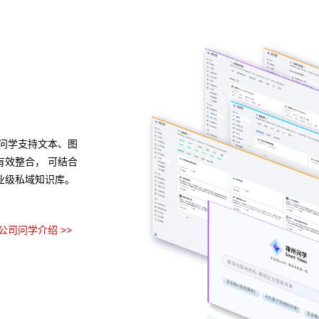
异构算力统一纳管
模型算力全面优化
种应用开发模式，无
金沙js800000,金沙js93488,中国金沙老品牌公司
488,中国金沙老品牌
创、多品牌CPU与GPU异构多端算力的统一管理，
解决企业开发使用应
技术瓶颈，可根据模型、芯片类型，弹性调度，提高
GPU使用效率。
预约专家咨询 >>
牌公司问学介绍 >>
下载金沙js800000,金沙js93488,中国金沙老品牌公