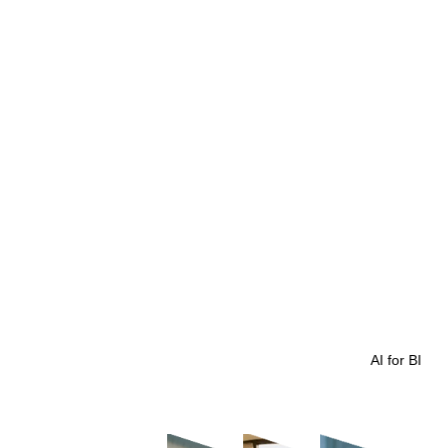
智能标审
AI for BI