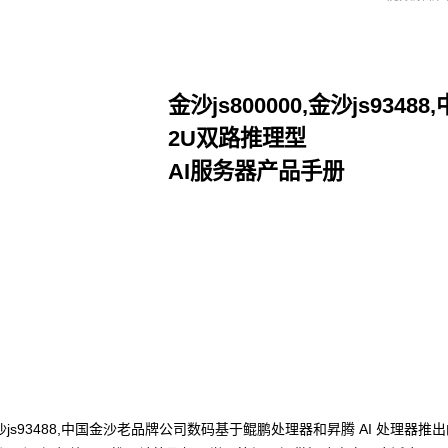
金沙js800000,金沙js934
2U双路推理型
AI服务器产品手册
点击下载
000,金沙js93488,中国金沙老品牌公司数码基于鲲鹏处理器和昇腾 AI 处