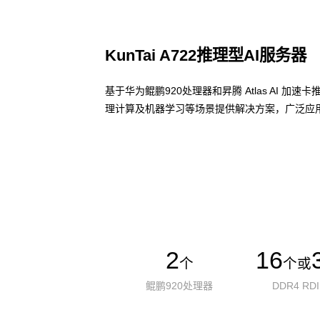
KunTai A722推理型AI服务器
基于华为鲲鹏920处理器和昇腾 Atlas AI 
理计算及机器学习等场景提供解决方案，广泛应用
了解更多AI算力服务器
2
16
个
个或
鲲鹏920处理器
DDR4 RD