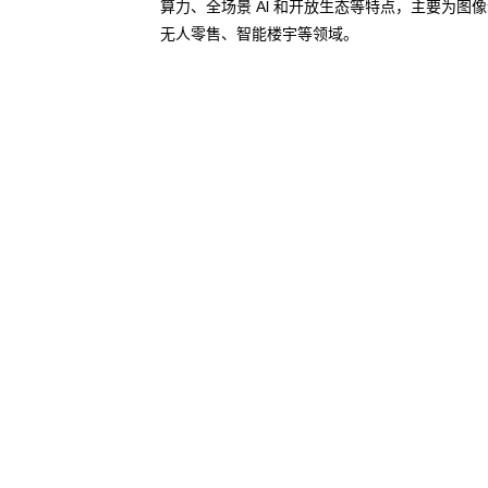
算力、全场景 Al 和开放生态等特点，主要为
无人零售、智能楼宇等领域。
了解更多AI算力服务器