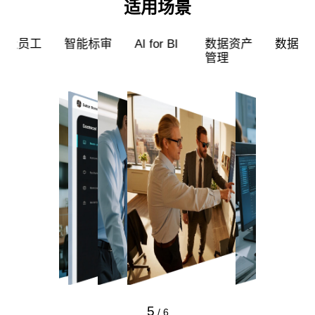
适用场景
工
智能标审
AI for BI
数据资产
数据治理
管理
5
/
6