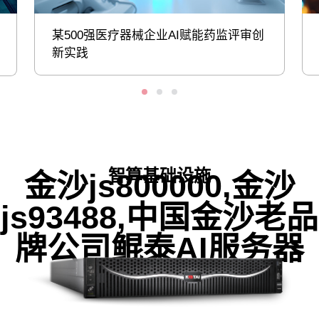
某500强医疗器械企业AI赋能药监评审创
新实践
智算基础设施
金沙js800000,金沙
js93488,中国金沙老品
牌公司鲲泰AI服务器