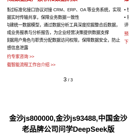
实现
• 快速编排适配的 AI 能力进行集成，为业务处理提供AI 辅助
•
• 将 AI 能力与业务流程深度结合，在客户服务、销售预测、风险
的
，
评估等场景中发挥作用
•
流
预约专家咨询 >>
止
•
下载智能流程工作台介绍 >>
义
预约
下
3
/
3
金沙js800000,金沙js93488,中国金沙
老品牌公司问学DeepSeek版