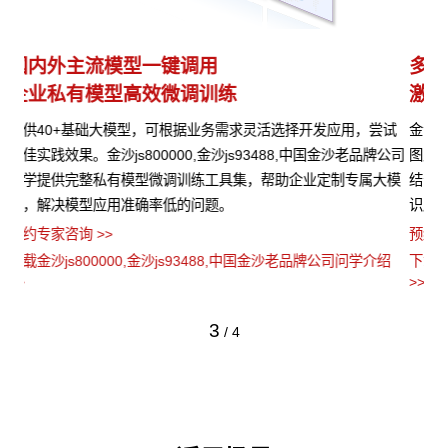
多模态多层级知识库权限管理
多
激活企业数据资产
灵
试
金沙js800000,金沙js93488,中国金沙老品牌公司问学支持文本、
支
公司
图片、音视频、网页等结构化与非结构化知识格式有效整合， 可
无缝
大模
结合访问权限进行管理控制，保障数据安全，打造企业级私域知
品
识库。
发
预约专家咨询 >>
预约
绍
下载金沙js800000,金沙js93488,中国金沙老品牌公司问学介绍
下载
>>
>>
3
/
4