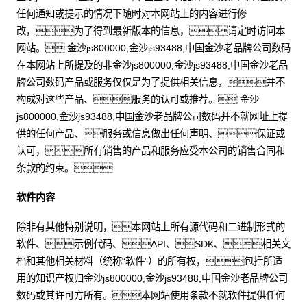
任何通知或提示的情况下随时对本网站上的内容进行修
改，为了得到最新版本的信息，请定时访问本
网站。 金沙js800000,金沙js93488,中国金沙老品牌公司数码
在本网站上所提及的非金沙js800000,金沙js93488,中国金沙老品
牌公司数码产品或服务仅仅是为了提供相关信息，并不
构成对这些产品、服务的认可或推荐。 金沙
js800000,金沙js93488,中国金沙老品牌公司数码并不就网址上提
供的任何产品、服务或信息做出任何声明、保证或
认可，所有销售的产品和服务应受本公司的销售合同和
条款的约束。
软件内容
除非有其他特别说明，本网站上所有源代码和二进制形式的
软件、示例代码、API、SDK、相关文
档和其他相关材料（统称“软件”）的所有权，包括所适
用的知识产权归金沙js800000,金沙js93488,中国金沙老品牌公司
数码或其许可方所有。本网站使用条款不就软件提供任何