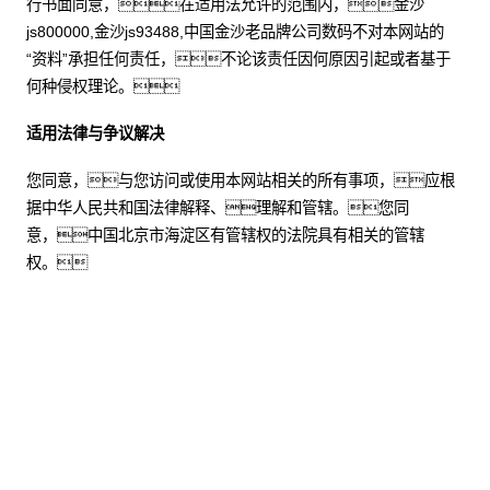
行书面同意，在适用法允许的范围内，金沙
js800000,金沙js93488,中国金沙老品牌公司数码不对本网站的
“资料”承担任何责任，不论该责任因何原因引起或者基于
何种侵权理论。
适用法律与争议解决
您同意，与您访问或使用本网站相关的所有事项，应根
据中华人民共和国法律解释、理解和管辖。您同
意，中国北京市海淀区有管辖权的法院具有相关的管辖
权。
股票代码：000034.SZ