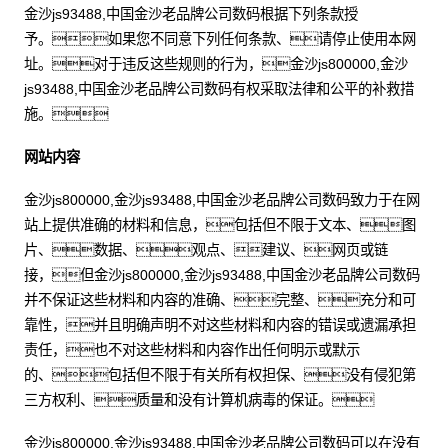
金沙js93488,中国金沙老品牌公司数码根据下列条款授
予。如果您不同意下列任何条款、请停止使用本网
址。对于违反这些规则的行为，金沙js800000,金沙
js93488,中国金沙老品牌公司数码有权采取法律和公平的补救措
施。
网站内容
金沙js800000,金沙js93488,中国金沙老品牌公司数码致力于在网
站上提供准确的材料和信息，包括但不限于文本、图
片、数据、观点、建议、网页或链
接，但金沙js800000,金沙js93488,中国金沙老品牌公司数码
并不保证这些材料和内容的准确、完整、充分和可
靠性，并且明确声明不对这些材料和内容的错误或遗漏承担
责任，也不对这些材料和内容作出任何明示或默示
的、包括但不限于有关所有权担保、没有侵犯第
三方权利、质量和没有计算机病毒的保证。
金沙js800000,金沙js93488,中国金沙老品牌公司数码可以在没有