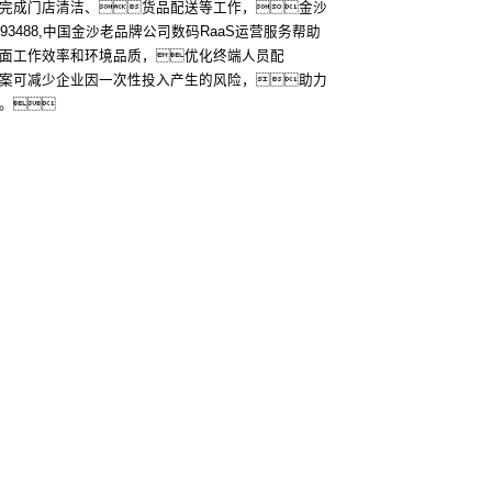
完成门店清洁、货品配送等工作，金沙
更多
金沙js93488,中国金沙老品牌公司数码RaaS运营服务帮助
面工作效率和环境品质，优化终端人员配
案可减少企业因一次性投入产生的风险，助力
。
联系我们
更多
聚