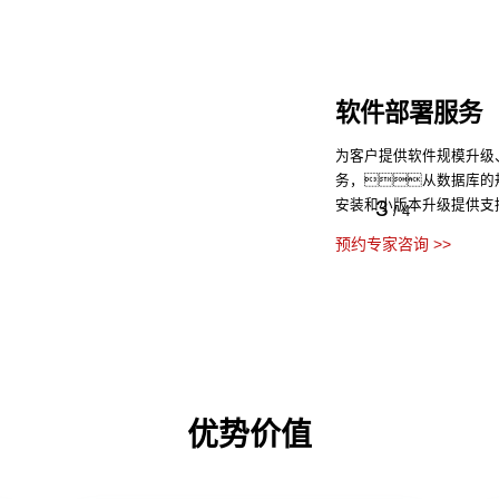
硬件部署服务
从基础部署准备、
4
收、越界面活动的全
/
4
预约专家咨询 >>
优势价值