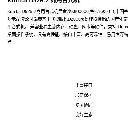
KunTai D526-2 商用台式机
KunTai D526-2商用台式机是金沙js800000,金沙js93488,中国金
沙老品牌公司鲲泰基于飞腾腾锐D2000/8处理器推出的国产化商
用台式机。 兼容业界主流内存、硬盘、网卡等硬件，支持 Linux
桌面操作系统，具有高性能、接口丰富、高可靠性、易用性等特
点。
了解更多计算终端产品
丰富接口
加密保护
多屏协同
良好生态