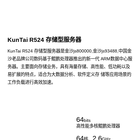
KunTai R524 存储型服务器
KunTai R524 存储型服务器是金沙js800000,金沙js93488,中国金
沙老品牌公司数码基于鲲鹏处理器推出的新一代 ARM数据中心服
务器。主要面向存储业务，具有海量存储、高性能、低功耗以及
易扩展的特点，适合为大数据分析、软件定义存 储等应用场景的
工作负载进行髙效加速。
了解更多通用算力服务器
64
bits
高性能多核鲲鹏处理器
64
2.6
核、
GHz