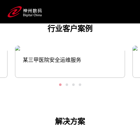
据、基础架构软硬件产品与解决方案，用数
字力量助推医疗健康产业发展；同时，将生
成式AI技术注入药物发现、临床前研
行业客户案例
究、临床研究到流通上市推广、患者服务
等应用场景并落地，帮助药企提升研发和生产效
率。
某三甲医院安全运维服务
预约专家咨询
解决方案