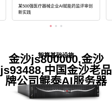
某500强医疗器械企业AI赋能药监评审创
新实践
智算基础设施
金沙js800000,金沙
js93488,中国金沙老品
牌公司鲲泰AI服务器