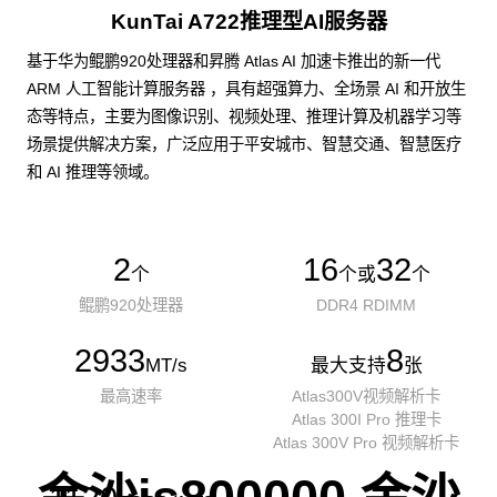
KunTai A722推理型AI服务器
基于华为鲲鹏920处理器和昇腾 Atlas AI 加速卡推出的新一代
ARM 人工智能计算服务器 ，具有超强算力、全场景 AI 和开放生
态等特点，主要为图像识别、视频处理、推理计算及机器学习等
场景提供解决方案，广泛应用于平安城市、智慧交通、智慧医疗
和 AI 推理等领域。
2
16
32
个
个或
个
鲲鹏920处理器
DDR4 RDIMM
2933
8
MT/s
最大支持
张
最高速率
Atlas300V视频解析卡
Atlas 300I Pro 推理卡
Atlas 300V Pro 视频解析卡
金沙js800000,金沙