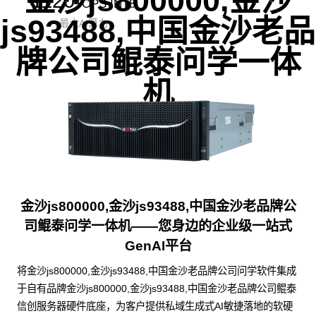
1120
TOPS INT8
js93488,中国金沙老品
最大AI算力
牌公司鲲泰问学一体
机
金沙js800000,金沙js93488,中国金沙老品牌公
司鲲泰问学一体机——您身边的企业级一站式
GenAI平台
将金沙js800000,金沙js93488,中国金沙老品牌公司问学软件集成
于自有品牌金沙js800000,金沙js93488,中国金沙老品牌公司鲲泰
信创服务器硬件底座，为客户提供私域生成式AI敏捷落地的软硬