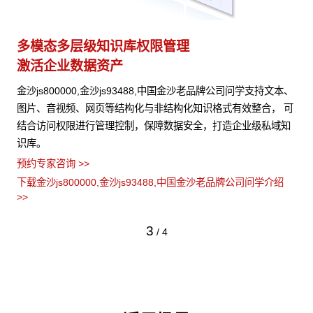
多模态多层级知识库权限管理
多
激活企业数据资产
灵
试
金沙js800000,金沙js93488,中国金沙老品牌公司问学支持文本、
支
公司
图片、音视频、网页等结构化与非结构化知识格式有效整合， 可
无缝
大模
结合访问权限进行管理控制，保障数据安全，打造企业级私域知
品
识库。
发
预约专家咨询 >>
预约
绍
下载金沙js800000,金沙js93488,中国金沙老品牌公司问学介绍
下载
>>
>>
3
/
4