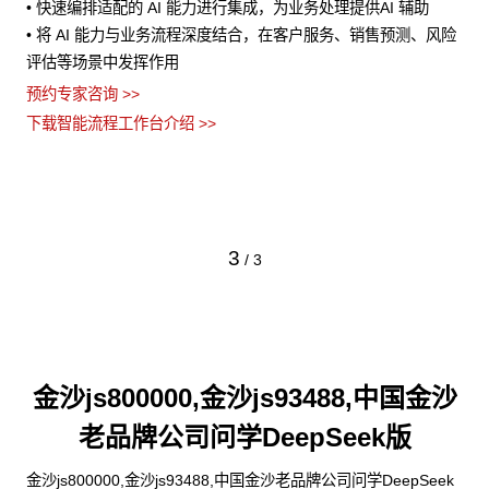
实现
• 快速编排适配的 AI 能力进行集成，为业务处理提供AI 辅助
•
• 将 AI 能力与业务流程深度结合，在客户服务、销售预测、风险
的
，
评估等场景中发挥作用
•
流
预约专家咨询 >>
止
•
下载智能流程工作台介绍 >>
义
预约
下
3
/
3
金沙js800000,金沙js93488,中国金沙
老品牌公司问学DeepSeek版
金沙js800000,金沙js93488,中国金沙老品牌公司问学DeepSeek