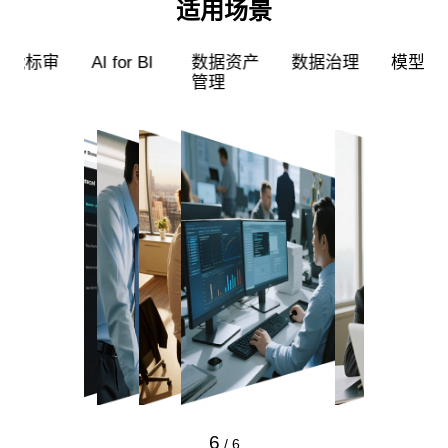
适用场景
审
AI for BI
数据资产
数据治理
模型训练
管理
6
/
6