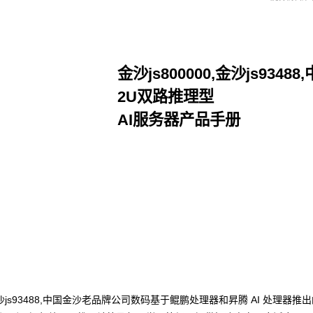
金沙js800000,金沙js934
2U双路推理型
AI服务器产品手册
点击下载
000,金沙js93488,中国金沙老品牌公司数码基于鲲鹏处理器和昇腾 AI 处