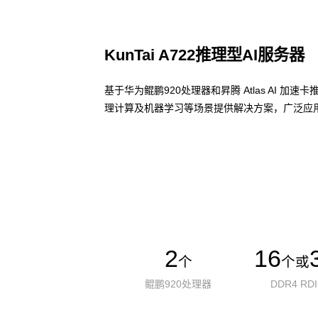
KunTai A722推理型AI服务器
基于华为鲲鹏920处理器和昇腾 Atlas AI 
理计算及机器学习等场景提供解决方案，广泛应用
了解更多AI算力服务器
2
16
个
个或
鲲鹏920处理器
DDR4 RD