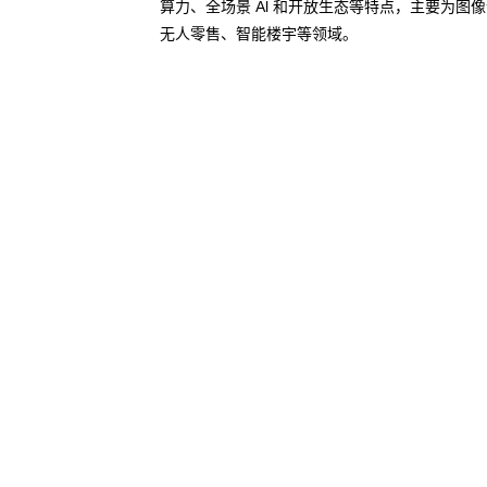
算力、全场景 Al 和开放生态等特点，主要为
无人零售、智能楼宇等领域。
了解更多AI算力服务器