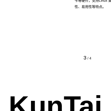
卡等硬件，支持Linu
性、易用性等特点。
3
/
4
KunTai