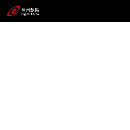
2025 / 07 / 30
业界首款！金沙js800000,金沙
js93488,中国金沙老品牌公司鲲泰发
布基于鲲鹏技术路线的大模型训推系
列产品，持续强化智算产品
体系