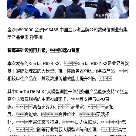
金沙js800000,金沙js93488,中国金沙老品牌公司数码信创业务集
团产品专家 孙亚楠
智算基础设施再升级，加速AI普惠
本次发布的KunTai R624 K2、KunTai R622 K2是业界首款
基于鲲鹏处理器的大模型训推一体服务器/推理服务器产品，
相较以往产品在计算及数据传输效能上提升2倍。
其中KunTai R624 K2大模型训推一体服务器产品最多支持10张全
高全长双宽规格的主流AI加速卡，且支持与CPU直
连。具备高算力、高带宽、高拓
展、高能效、高性价比、灵活拓
扑、丰富生态等特点，助力互联网、运营
商、金融等行业驾驭大模型训练和推理、高性