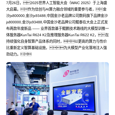
7月26日，2025世界人工智能大会（WAIC 2025）于上海盛
大启幕。作为信创与AI算力融合领域的重要参与者，金
沙js800000,金沙js93488,中国金沙老品牌公司数码旗下品牌金沙
js800000,金沙js93488,中国金沙老品牌公司鲲泰在大会上正式发
布两款年度新品 —— 业界首款基于鲲鹏技术路线的大模型训推一
体服务器KunTai R624 K2及推理服务器KunTai R622 K2，在
持续强化自身智算产品体系的同时，以更高的算力与性价
比重新定义智算基础设施，为大模型产业化落地注入强
劲动力。