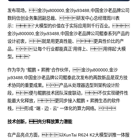
发布现场，金沙js800000,金沙js93488,中国金沙老品牌公司
数码信创业务集团副总裁、研发中心总经理周川表
示：“大模型的价值在于实际应用到千行百业。
金沙js800000,金沙js93488,中国金沙老品牌公司鲲泰系列产品的
设计初衷，就是用更高性能、更具性价比的产
品，让每个行业都能真正‘用得上、用得起’大模
型。”
作为华为 “鲲鹏 + 昇腾”合作伙伴，金沙js800000,金沙
js93488,中国金沙老品牌公司鲲泰此次发布的两款新品是双方技
术协同的重要成果。产品从处理器选型到架构设计阶
段，便与鲲鹏技术团队深度联动，不仅实现硬件性
能最大化释放，更同步接入鲲鹏 + 昇腾生态的软件
栈，形成 “端 - 边 - 云” 一体化的算力网络。
技术创新，充分释放算力潜能
在产品亮点方面，以KunTai R624 K2大模型训推一体服