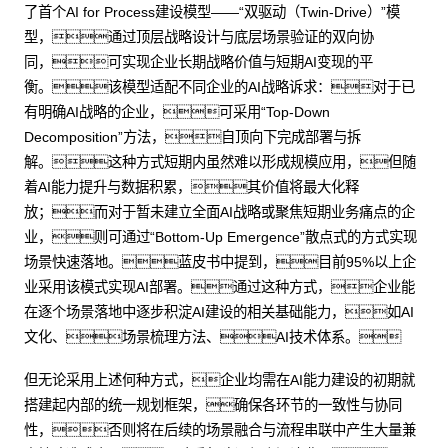
了首个AI for Process建设模型——“双驱动（Twin-Drive）”模
型，通过顶层战略设计与底层场景验证的双向协
同，可实现企业长期战略价值与短期AI变现的平
衡。该模型适配不同企业的AI战略诉求：对于已
有明确AI战略的企业，可采用“Top-Down
Decomposition”方法，自顶向下完成部署与拆
解。这种方式短期内虽然难以形成规模应用，但随
着AI能力提升与数据积累，其价值将最大化释
放；而对于暂未建立全面AI战略或聚焦短期业务痛点的企
业，则可通过“Bottom-Up Emergence”散点式的方式实现
场景快速落地。蓝皮书中提到，目前95%以上企
业采用该模式实现AI部署。通过这种方式，企业能
在逐个场景落地中逐步积淀AI建设的相关基础能力，如AI
文化、场景梳理方法、AI技术体系。
但无论采用上述何种方式，企业均需在AI能力建设的初期就
搭建起内部的统一规划框架，确保各环节的一致性与协同
性，否则将在后续的场景融合与流程串联中产生大量兼