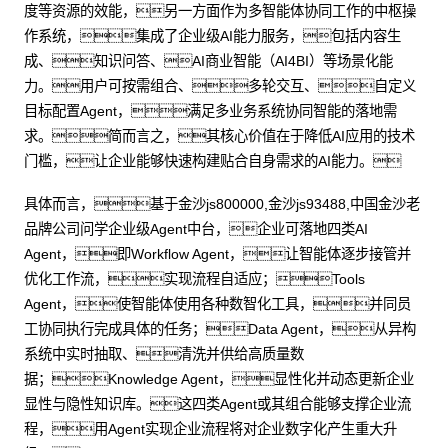
度等资源的效能，另一方面作为多智能体协同工作的中枢操
作系统，集成了企业级AI能力服务，包括内容生
成、知识问答、AI商业智能（AI4BI）等场景化能
力。用户可按需组合、多轮交互、自定义
目标配置Agent，满足多业务系统协同智能的落地需
求。简而言之，其核心价值在于降低AI应用的技术
门槛，让企业能够快速构建贴合自身需求的AI能力。
具体而言，基于金沙js800000,金沙js93488,中国金沙老
品牌公司问学企业级Agent中台，企业可落地四类AI
Agent，即Workflow Agent，让智能体逐步接管并
优化工作流，实现流程自适应；Tools
Agent，使智能体使用各种数智化工具，并同员
工协同执行完成具体的任务；Data Agent，从异构
系统中实时抽取、清洗并供给高质量数
据；Knowledge Agent，显性化并动态更新企业
显性与隐性知识库。这四类Agent或其组合能够支撑企业流
程，用Agent实现企业流程将对企业数字化产生重大升