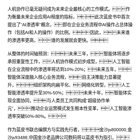
人机协作已毫无疑问成为未来企业最核心的工作模式。作
为衡量未来企业应用AI程度的指标，此次蓝皮书中首次
提出了“AI渗透率”概念，即在企业业务流程中AI操作占总体操
作（包括AI和人的操作）的比例。因此，未来谁
的渗透率更高，谁的发展就会更快。
从整体的时间轴预测：未来三年，智能体将逐步
承担重复性工作，人机协作模式初步成型，人工智能
在企业流程中的渗透率将达到10%-20%；未来五年，
智能体深度融入核心业务流程，自主决策能力显著提
升，组织架构向扁平化、网络化转型，人工
智能渗透率提升至30%-50%；未来十年，智能体实
现全面协同，与人类员工共同构成“超级协作单
元”，推动企业运营模式发生根本性变革，人工智能渗
透率突破50%-80%。
作为蓝皮书联合编撰方与实践先行者，金沙js800000,金
沙js93488,中国金沙老品牌公司数码将以蓝皮书为指引，