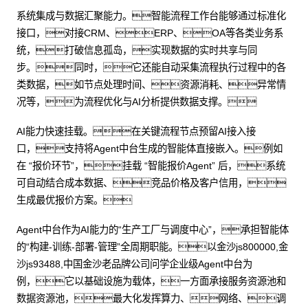
系统集成与数据汇聚能力。智能流程工作台能够通过标准化
接口，对接CRM、ERP、OA等各类业务系
统，打破信息孤岛，实现数据的实时共享与同
步。同时，它还能自动采集流程执行过程中的各
类数据，如节点处理时间、资源消耗、异常情
况等，为流程优化与AI分析提供数据支撑。
AI能力快速挂载。在关键流程节点预留AI接入接
口，支持将Agent中台生成的智能体直接嵌入。例如
在 “报价环节”，挂载 “智能报价Agent” 后，系统
可自动结合成本数据、竞品价格及客户信用，
生成最优报价方案。
Agent中台作为AI能力的“生产工厂与调度中心”，承担智能体
的“构建-训练-部署-管理”全周期职能。以金沙js800000,金
沙js93488,中国金沙老品牌公司问学企业级Agent中台为
例，它以基础设施为载体，一方面承接服务资源池和
数据资源池，最大化发挥算力、网络、调