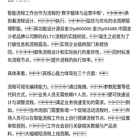
智能流程工作台作为流程的“数字载体与运营中枢”，承
担着流程设计、执行、监控与优化的全周期管
理职能。其功能设计源自金沙js800000,金沙js93488,中国金
沙老品牌公司数码在LTC流程的实践经验，诞生之初是为了
打破信息和流程孤岛，实现企业级跨部门系统协
同，避免流程设计和实际执行的差异性，同时标准
化流程节点，提升流程的执行效率。
具体来看，其核心能力体现在三个方面：
流程可视化编排能力。通过拖拽、参数配置等低
代码方式，业务人员无需依赖IT人员，便可快速设
计与调整流程，满足业务快速变化的需求。例
如，当市场部门需要新增一个促销活动流程时，市
场人员可以在智能流程工作台上自行搭建流程节点、设置
审批规则，工作台会自行关联相关数据与产品资
料，大幅缩短流程上线周期。